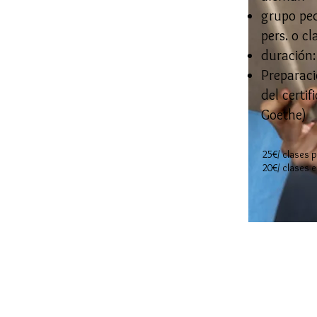
grupo pe
pers. o cl
duración:
Preparac
del certif
Goethe)
25€/ clases p
20€/ clases 