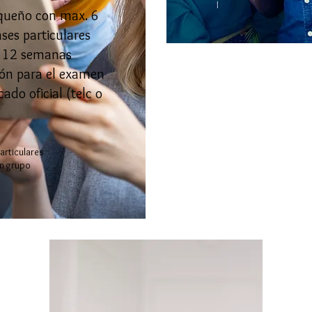
queño con max. 6
ases particulares
 12 semanas​
ión para el examen
icado oficial (telc o
articulares
en grupo