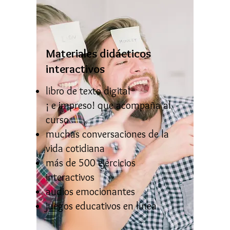
Materiales didácticos
interactivos
libro de texto digital
¡ e impreso! que acompaña al
curso
muchas conversaciones de la
vida cotidiana
más de 500 ejercicios
interactivos
audios emocionantes
juegos educativos en línea