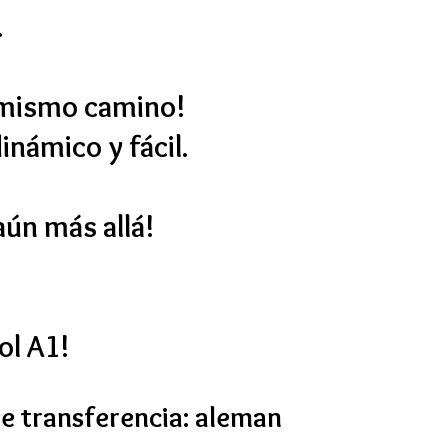
.
 mismo camino!
inámico y fácil.
aún más allá!
ol A1!
de transferencia: aleman