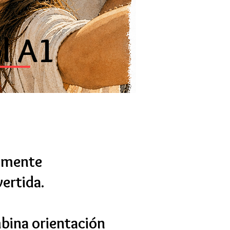
l A1
almente
vertida.
bina orientación