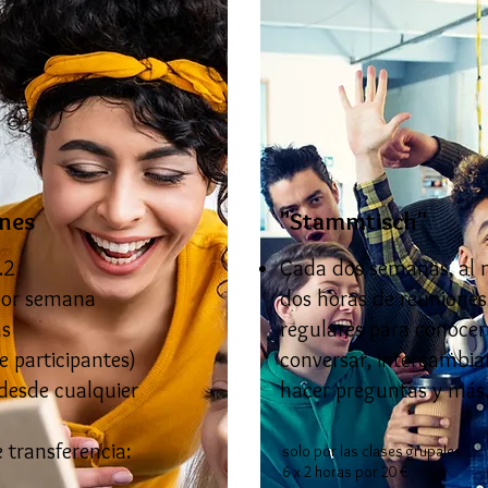
ones
"Stammtisch"
.2
Cada dos semanas, al
 por semana
dos horas de reuniones
as
regulares para conocer
e participantes)
conversar, intercambiar
 desde cualquier
hacer preguntas y más.
 transferencia:
solo por las clases grupales
6 x 2 horas por 20 €