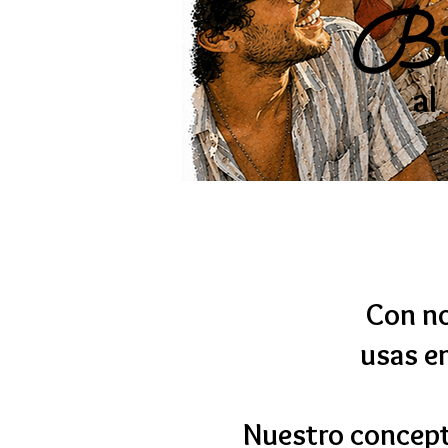
Bie
al
Con no
usas en
Nuestro concept