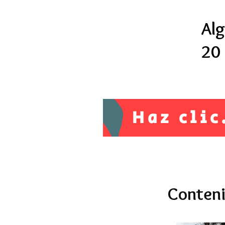
Al
20 
Haz cli
Conten