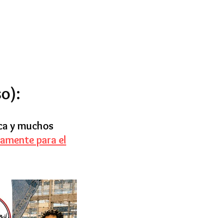
o):
ica y muchos
tamente para el