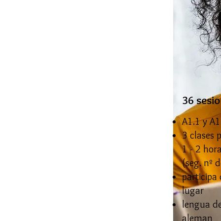
36 sesi
A1.1 y A1
3 clases
1 - 2 hor
(seg. nº d
participa
lugar
lengua de
aleman