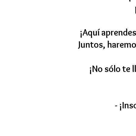
¡Aquí aprendes
Juntos, haremos
¡No sólo te l
- ¡In