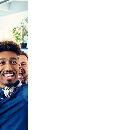
 menos
nos,
 ideas,
..